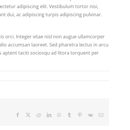
tetur adipiscing elit. Vestibulum tortor nisi,
t dui, ac adipiscing turpis adipiscing pulvinar.
orci. Integer vitae nisl non augue ullamcorper
 odio accumsan laoreet. Sed pharetra lectus in arcu
 aptent taciti sociosqu ad litora torquent per
Facebook
X
Reddit
LinkedIn
WhatsApp
Tumblr
Pinterest
Vk
Email