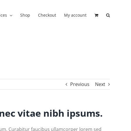
ices
Shop
Checkout
My account
Previous
Next
nec vitae nibh ipsums.
bulum. Curabitur faucibus ullamcorper lorem sed