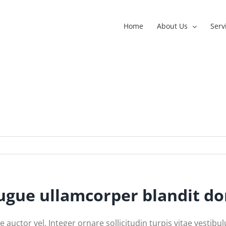
Home
About Us
Serv
augue ullamcorper blandit do
 auctor vel. Integer ornare sollicitudin turpis vitae vesti