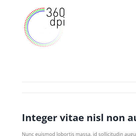
Skip
to
content
Integer vitae nisl non 
Nunc euismod lobortis massa, id sollicitudin augue